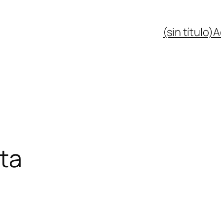
(sin título)
A
ta